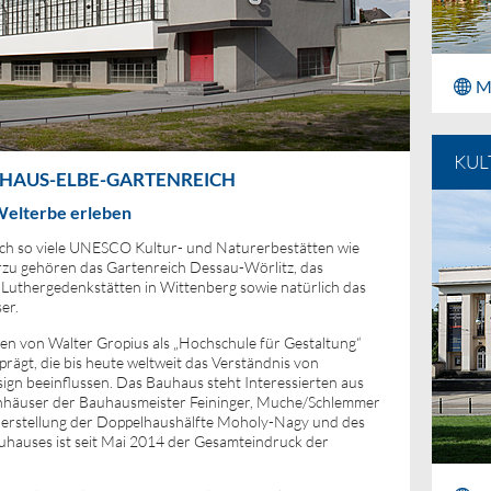
M
KUL
UHAUS-ELBE-GARTENREICH
Welterbe erleben
ch so viele UNESCO Kultur- und Naturerbestätten wie
rzu gehören das Gartenreich Dessau-Wörlitz, das
e Luthergedenkstätten in Wittenberg sowie natürlich das
er.
n von Walter Gropius als „Hochschule für Gestaltung“
rägt, die bis heute weltweit das Verständnis von
gn beeinflussen. Das Bauhaus steht Interessierten aus
hnhäuser der Bauhausmeister Feininger, Muche/Schlemmer
herstellung der Doppelhaushälfte Moholy-Nagy und des
uhauses ist seit Mai 2014 der Gesamteindruck der
.