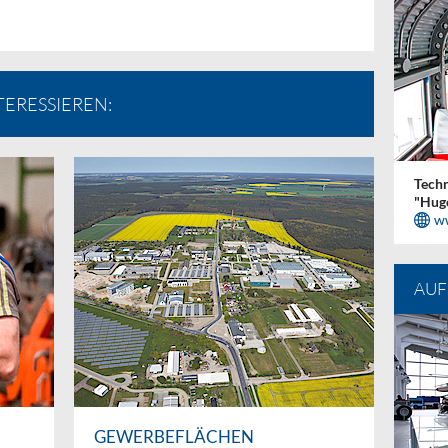
TERESSIEREN:
Tech
"Hug
w
AUF
GEWERBEFLÄCHEN