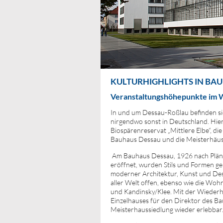
KULTURHIGHLIGHTS IN BA
Veranstaltungshöhepunkte im 
In und um Dessau-Roßlau befinden si
nirgendwo sonst in Deutschland. Hie
Biospärenreservat „Mittlere Elbe“, di
Bauhaus Dessau und die Meisterhäus
Am Bauhaus Dessau, 1926 nach Pläne
eröffnet, wurden Stils und Formen gep
moderner Architektur, Kunst und Desi
aller Welt offen, ebenso wie die Wo
und Kandinsky/Klee. Mit der Wieder
Einzelhauses für den Direktor des Ba
Meisterhaussiedlung wieder erlebbar