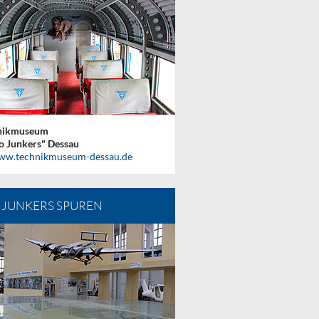
nikmuseum
o Junkers" Dessau
ww.technikmuseum-dessau.de
 JUNKERS SPUREN