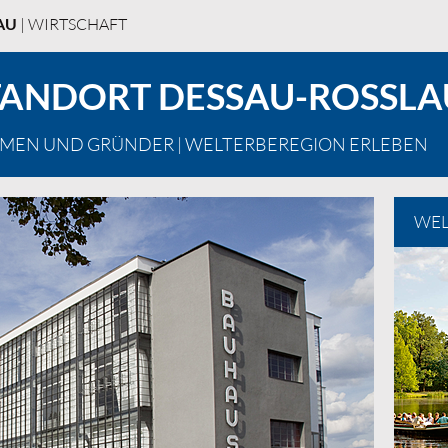
AU
| WIRTSCHAFT
ANDORT DESSAU-ROSSLA
HMEN UND GRÜNDER
| WELTERBEREGION ERLEBEN
WEL