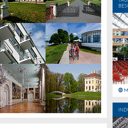
TAG
BES
M
IND