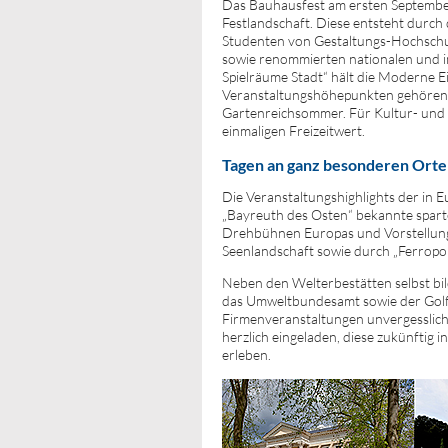
Das Bauhausfest am ersten September
Festlandschaft. Diese entsteht durch
Studenten von Gestaltungs-Hochschul
sowie renommierten nationalen und i
Spielräume Stadt“ hält die Moderne E
Veranstaltungshöhepunkten gehören w
Gartenreichsommer. Für Kultur- und 
einmaligen Freizeitwert.
Tagen an ganz besonderen Ort
Die Veranstaltungshighlights der in 
„Bayreuth des Osten“ bekannte sparte
Drehbühnen Europas und Vorstellung
Seenlandschaft sowie durch „Ferropoli
Neben den Welterbestätten selbst bi
das Umweltbundesamt sowie der Gol
Firmenveranstaltungen unvergesslich
herzlich eingeladen, diese zukünfti
erleben.