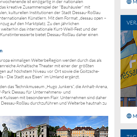
M
wochenende ist einzigartig in der nationalen
 das kreative Zusammenspiel der “Bauhäusler“ mit
en, kulturellen Institutionen der Stadt Dessau-Roßlau
nternationalen Künstlern. Mit dem Format „dessau open –
VER
inzug auf den Marktplatz. Zu den jährlichen
eiterhin das internationale Kurt-Weill-Fest und der
Kunstinteressierte bietet Dessau-Roßlau daher einen
en
Europa einmaligen WelterbeRegion werden durch das als
nreiche Anhaltische Theater mit einer der größten
en auf höchstem Niveau vor Ort sowie die Goitzsche-
s - Die Stadt aus Eisen“ im Umland ergänzt.
lden das Technikmuseum „Hugo Junkers“, die Anhalt-Arena,
f-Park Dessau für Unternehmens- und
e Kulissen mit besonderem Flair. Unternehmen sind daher
g in Dessau-Roßlau durchzuführen und Welterbe hautnah zu
M