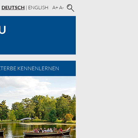
DEUTSCH
|
ENGLISH
A+
A-
U
TERBE KENNENLERNEN