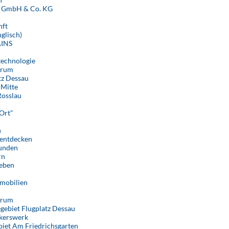
t GmbH & Co. KG
nft
glisch)
AINS
echnologie
trum
tz Dessau
-Mitte
Rosslau
Ort"
n
 entdecken
kunden
rn
leben
mobilien
u
trum
gebiet Flugplatz Dessau
kerswerk
iet Am Friedrichsgarten