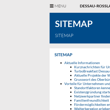
MENU
DESSAU-ROSSL
SITEMAP
SITEMAP
SITEMAP
Aktuelle Informationen
Kurznachrichten für 
TurboBreakfast Dessau
Aktuelle Projekte der 
Grusswort des Oberbür
Vorteile für Unternehmen un
Standortfaktoren kenn
Existenzgründung start
Netzwerkpartner finde
Familienfreundlichkeit
Fördermöglichkeiten e
Welterberegion erlebe