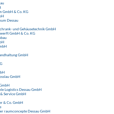
lau
t
n GmbH & Co. KG
bH
ikum Dessau
schrank- und Gehäusetechnik GmbH
fswerft GmbH & Co. KG
nbau
mbH
GmbH
tandhaltung GmbH
G
mbH
Rosslau GmbH
k GmbH
le Logistics Dessau GmbH
 & Service GmbH
ler & Co. GmbH
e
ner raumconcepte Dessau GmbH