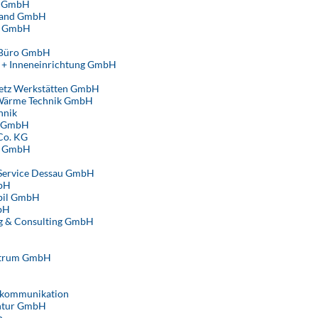
e GmbH
land GmbH
4 GmbH
+ Büro GmbH
 + Inneneinrichtung GmbH
etz Werkstätten GmbH
ärme Technik GmbH
hnik
w GmbH
Co. KG
r GmbH
 Service Dessau GmbH
bH
il GmbH
bH
g & Consulting GmbH
ntrum GmbH
 kommunikation
ntur GmbH
n