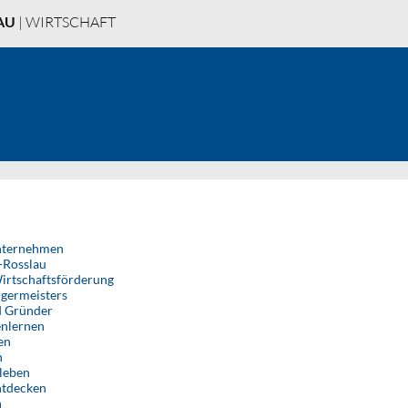
AU
| WIRTSCHAFT
Unternehmen
-Rosslau
Wirtschaftsförderung
germeisters
d Gründer
enlernen
en
n
 leben
ntdecken
n