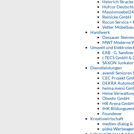
Heinrich Strack
Hufcor Deutsch
Massivmoebel2
Reinicke GmbH
Rocon Service 
Vetter Möbelbau
Handwerk
Dessauer Steinm
MWT Moderne W
Umwelt und Elektrotec
EAB - G. Sando
i:TECS GmbH & 
SAXON Junkalo
Dienstleistungen
avendi Senioren
CEC Projekt Gm
DEKRA Automob
heima menü Gm
Heise Verwaltun
Ölwehr GmbH
HR Arena GmbH
IHK Bildungsze
Foundever
Kreativwirtschaft
medien-dialog &
pidea Werbeage
Lebensmittelproduktio