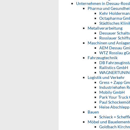
Unternehmen in Dessau-Ross
Pharma und Gesundhei
Kehr Holderman
Octapharma Gm
Städtisches Klin
Metallverarbeitung
Dessauer Schalt
Rosslauer Schif
Maschinen und Anlage
AEM Dessau G
WTZ Rosslau g
Fahrzeugtechnik
DB Fahrzeugins
Railistics GmbH
WAGNERTUNIN
Logistik und Verkehr
Gress + Zapp G
Industriehafen 
Mobily GmbH
Park Your Truc
Paul Schockemöh
Heise Abschlepp
Bauen
Schieck + Scheff
Möbel und Bauelement
Goldbach Kirch