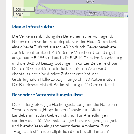
200 m
500 ft
Leafle
Ideale Infrastruktur
Die Verkehrsanbindung des Bereiches ist hervorragend.
Neben einem Verkehrslandeplatz vor der Haustür besteht
eine direkte Zufahrt ausschließlich durch Gewerbegebiete
zur 5 km entfernten BAB 9 Berlin-München. Über die gut
ausgebaute B 185 sind auch die BAB14 Dresden-Magdeburg
und die BAB 38 Leipzig-Göttingen in kurzer Zeit erreichbar.
Der ca. 10 km entfernte Industriehafen in Aken wird
ebenfalls über eine direkte Zufahrt erreicht, der
Großflughafen Halle-Leipzig in ungefähr 30 Autominuten.
Die Bundeshauptstadt Berlin ist nur gut 120 km entfernt.
Besondere Veranstaltungskulisse
Durch die großzügige Flächengestaltung und die Nähe zum
Technikmuseum „Hugo Junkers“ sowie zur „Alten
Landebahn“ ist das Gebiet nicht nur für Ansiedlungen
sondern auch für Veranstaltungen hervorragend geeignet
und bietet diesen ein ganz besonderes Ambiente. Zum
„Flugplatzfest“ landen alljährlich die liebevoll „Tante Ju“