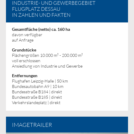
INDUSTRIE- UND GEWERBEGEBIET
FLUGPLATZ DESSAU
IN ZAHLEN UND FAKTEN
Gesamtfläche (netto) ca. 160 ha
davon verfügbar
auf Anfrage
Grundstücke
Flächengrößen 10.000 m² - 200.000 m²
voll erschlossen
Ansiedlung von Industrie und Gewerbe
Entfernungen
Flughafen Leipzig-Halle | 50 km
Bundesautobahn A9 | 10 km
Bundesstraße B184 | direkt
Bundesstraße B185
 | 
direkt
Verkehrslandeplatz | direkt
IMAGETRAILER