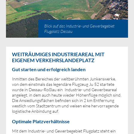
Blick auf das Industrie- und Gewerbegebiet
Flugplatz Dessau
WEITRÄUMIGES INDUSTRIEAREAL MIT
EIGENEM VERKEHRSLANDEPLATZ
Gut starten und erfolgreich landen
Inmitten des Bereiches der weltberühmten Junkerswerke,
von dem einstmals das legendäre Flugzeug Ju 52 startete
wurde in Dessau-Roßlau ein Industrie- und Gewerbeareal
angelegt, in dem auch heute wieder Höhenflüge möglich sind.
Die Ansiedlungsflächen befinden sich in 2 km Entfernung
westlich vom Stadtzentrum und weisen eine hervorragende
logistische Anbindung auf.
Optimale Platzverhältnisse
Mit dem Industrie- und Gewerbegebiet Flugplatz steht ein