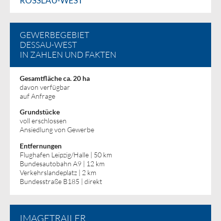
ROSSLAU-WEST
GEWERBEGEBIET
DESSAU-WEST
IN ZAHLEN UND FAKTEN
Gesamtfläche ca. 20 ha
davon verfügbar
auf Anfrage
Grundstücke
voll erschlossen
Ansiedlung von Gewerbe
Entfernungen
Flughafen Leipzig/Halle | 50 km
Bundesautobahn A9 | 12 km
Verkehrslandeplatz | 2 km
Bundesstraße B185 | direkt
IMAGETRAILER