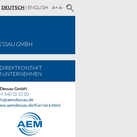
DEUTSCH
|
ENGLISH
A+
A-
DESSAU GMBH
 DIREKTKONTAKT
M UNTERNEHMEN
Dessau GmbH
9 340 20 32 00
fo
@
aemdessau.de
ww.aemdessau.de/Karriere.html