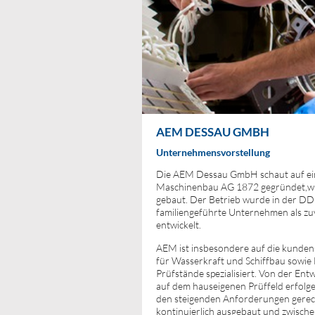
AEM DESSAU GMBH
Unternehmensvorstellung
Die AEM Dessau GmbH schaut auf eine
Maschinenbau AG 1872 gegründet,wu
gebaut. Der Betrieb wurde in der DDR 
familiengeführte Unternehmen als zu
entwickelt.
AEM ist insbesondere auf die kunden
für Wasserkraft und Schiffbau sowie
Prüfstände spezialisiert. Von der Ent
auf dem hauseigenen Prüffeld erfolge
den steigenden Anforderungen gerech
kontinuierlich ausgebaut und zwische