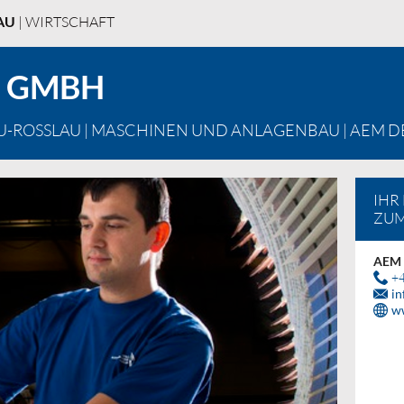
AU
| WIRTSCHAFT
U GMBH
U-ROSSLAU
|
MASCHINEN UND ANLAGENBAU
| AEM 
IHR
ZU
AEM 
+4
in
w