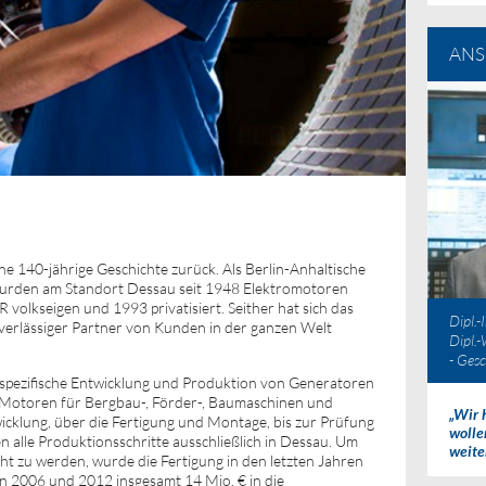
ANS
 140-jährige Geschichte zurück. Als Berlin-Anhaltische
rden am Standort Dessau seit 1948 Elektromotoren
volkseigen und 1993 privatisiert. Seither hat sich das
Dipl.-
verlässiger Partner von Kunden in der ganzen Welt
Dipl.-
- Gesc
spezifische Entwicklung und Produktion von Generatoren
 Motoren für Bergbau-, Förder-, Baumaschinen und
„Wir 
wicklung, über die Fertigung und Montage, bis zur Prüfung
wolle
n alle Produktionsschritte ausschließlich in Dessau. Um
weite
t zu werden, wurde die Fertigung in den letzten Jahren
n 2006 und 2012 insgesamt 14 Mio. € in die