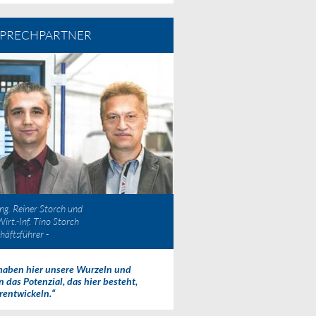
PRECHPARTNER
Ing. Reiner Storch und
Wirt.-Inf. Tino Storch
häftsführer -
haben hier unsere Wurzeln und
n das Potenzial, das hier besteht,
rentwickeln.“