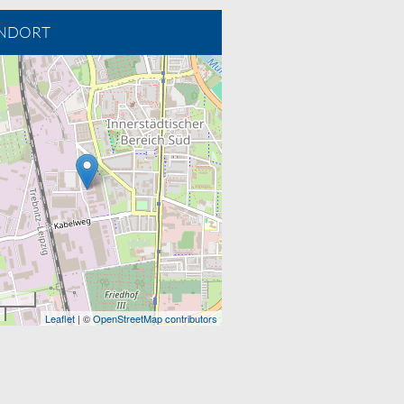
NDORT
Leaflet
| ©
OpenStreetMap contributors