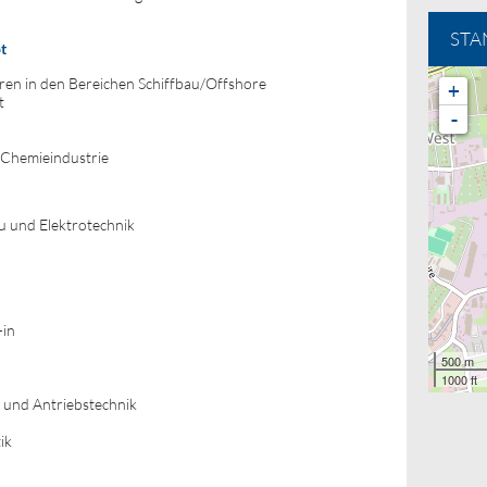
STA
t
en in den Bereichen Schiffbau/Offshore
+
t
-
 Chemieindustrie
u und Elektrotechnik
-in
500 m
1000 ft
n und Antriebstechnik
ik