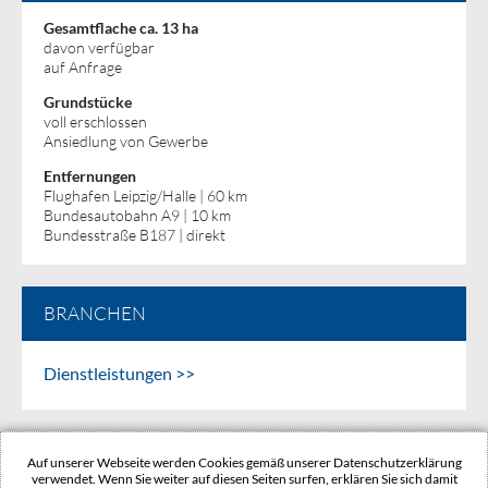
Gesamtflache ca. 13 ha
davon verfügbar
auf Anfrage
Grundstücke
voll erschlossen
Ansiedlung von Gewerbe
Entfernungen
Flughafen Leipzig/Halle | 60 km
Bundesautobahn A9 | 10 km
Bundesstraße B187 | direkt
BRANCHEN
Dienstleistungen >>
KONTAKT
Auf unserer Webseite werden Cookies gemäß unserer Datenschutzerklärung
SITEMAP
verwendet. Wenn Sie weiter auf diesen Seiten surfen, erklären Sie sich damit