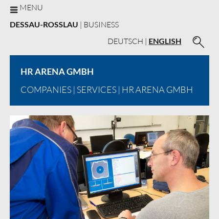
MENU
DESSAU-ROSSLAU
| BUSINESS
DEUTSCH
|
ENGLISH
HR ARENA GMBH
COMPANIES
|
SERVICES
| HR ARENA GMBH