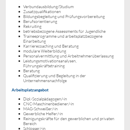
Verbundausbildung/Studium
Zusatzqualifikationen
Bildungsbegleitung und Prüfungsvorbereitung
Berufsorientierung
Rekruiting
betriebsbezogene Assessments für Jugendliche
Traineeprogramme und arbeitsplatzbezogene
Einarbeitung
Karrierecoaching und Beratung
modulare Weiterbildung
Personalvermittlung und Arbeitnehmerüberlassung
Leistungsmotivationsanalysen,
Führungskräftetraining
Beratung
Qualifizierung und Begleitung in der
Unternehmensnachfolge
Arbeitsplatzangebot
Dipl.-Sozialpädagogen/-in
CNC-Maschinenbediener/-in
MAG-Schweißer/-in
Gewerbliche Helfer/-in
Reinigungskräfte für den gewerblichen und privaten
Bereich
Schlosser/-in