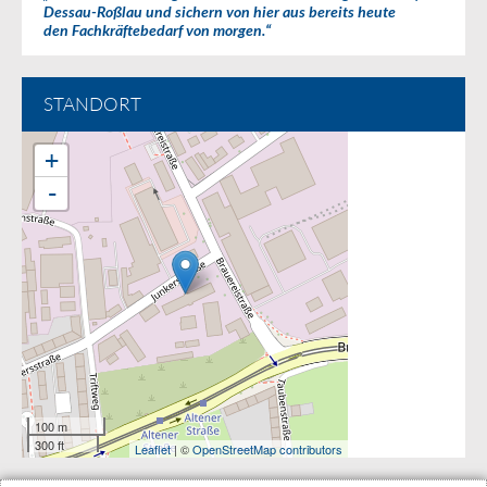
Dessau-Roßlau und sichern von hier aus bereits heute
den Fachkräftebedarf von morgen.“
STANDORT
+
-
100 m
300 ft
Leaflet
| ©
OpenStreetMap contributors